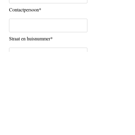
Contactpersoon*
Straat en huisnummer*
Telefoonnummer*
E-mailadres*
Ik vraag een proefpakket aan voor
komende*