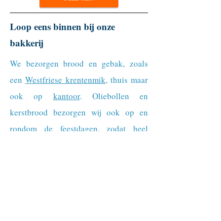
Loop eens binnen bij onze
bakkerij
We bezorgen brood en gebak, zoals
een
Westfriese krentenmik
, thuis maar
ook op
kantoor
. Oliebollen en
kerstbrood bezorgen wij ook op en
rondom de feestdagen, zodat heel
Amsterdam-Zuid vers en ambachtelijk
gebak in huis heeft. U bestelt uw gebak
bij ons online of door te bellen naar
020-6790172
of te mailen naar
info@bakkerijblankendaal.nl
. We zien u